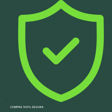
Ir
para
o
conteúdo
COMPRA 100% SEGURA