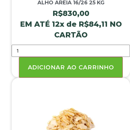
ALHO AREIA 16/26 25 KG
R$
830,00
EM ATÉ 12x de
R$
84,11
NO
CARTÃO
ALHO
AREIA
16/26
25
KG
ADICIONAR AO CARRINHO
quantidade