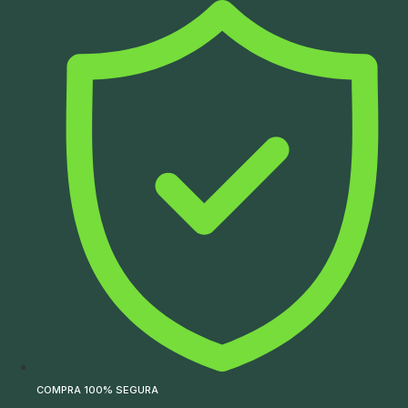
Ir
para
o
conteúdo
COMPRA 100% SEGURA