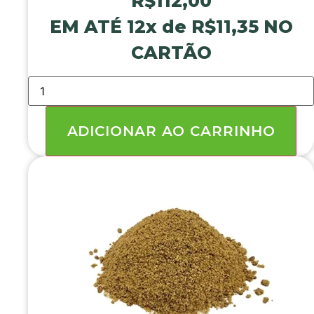
R$
112,00
EM ATÉ 12x de
R$
11,35
NO
CARTÃO
AÇÚCAR
MASCAVO
DOCICAN
10
KG
ADICIONAR AO CARRINHO
quantidade