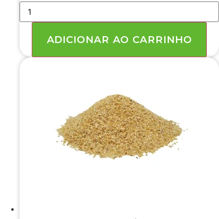
ADOÇANTE
DE
FRUTA
DO
MONGE
ADICIONAR AO CARRINHO
+
ERITRITOL
CRYSTAL
(
ZERO
CALORIA,
ZERO
CARBOIDRATO)
5
KG
quantidade