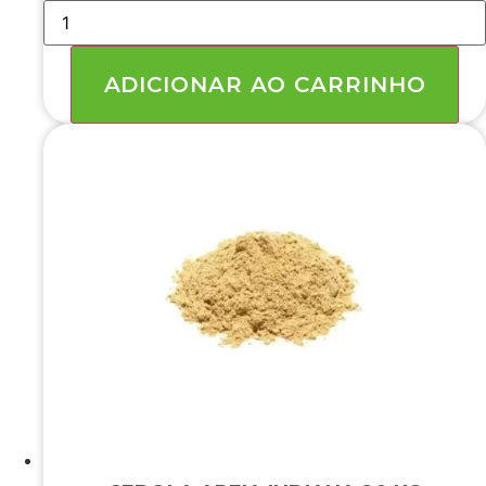
BATATA
DOCE
CHIPS
SALGADA
(
ADICIONAR AO CARRINHO
12PC
X
500GR
)
6
KG
quantidade