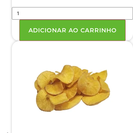
FLOCOS
DE
BATATA
5
KG
ADICIONAR AO CARRINHO
quantidade