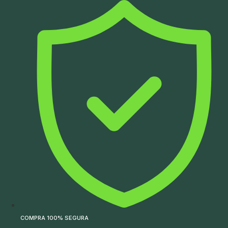
Ir
para
o
conteúdo
COMPRA 100% SEGURA