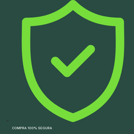
Ir
para
o
conteúdo
COMPRA 100% SEGURA