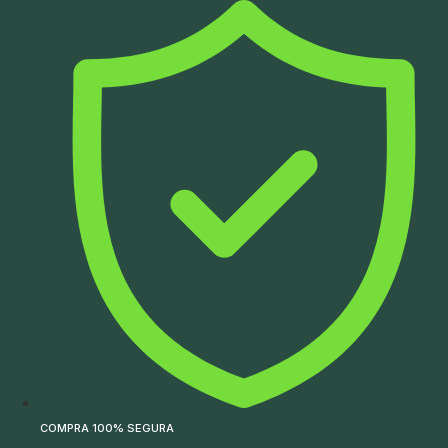
Ir
para
o
conteúdo
COMPRA 100% SEGURA