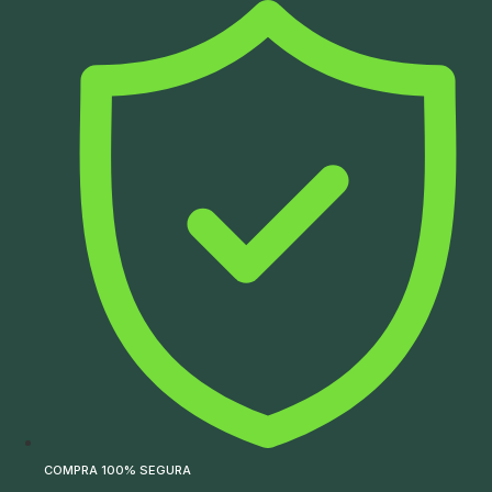
Ir
para
o
conteúdo
COMPRA 100% SEGURA