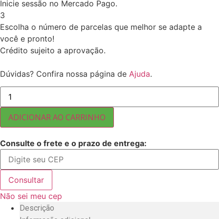
Inicie sessão no Mercado Pago.
3
Escolha o número de parcelas que melhor se adapte a
você e pronto!
Crédito sujeito a aprovação.
Dúvidas? Confira nossa página de
Ajuda
.
TÂMARA
COM
CAROÇO
TUNÍSIA
ADICIONAR AO CARRINHO
MARCA
EL
MONAGUILO
Consulte o frete e o prazo de entrega:
5
KG
quantidade
Consultar
Não sei meu cep
Descrição