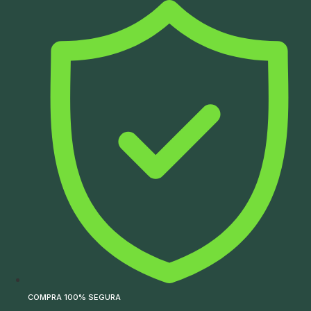
Ir
para
o
conteúdo
COMPRA 100% SEGURA