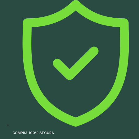
Ir
para
o
conteúdo
COMPRA 100% SEGURA