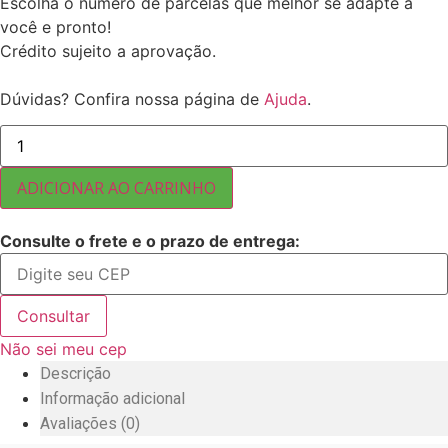
Escolha o número de parcelas que melhor se adapte a
você e pronto!
Crédito sujeito a aprovação.
Dúvidas? Confira nossa página de
Ajuda
.
SEMENTE
DE
ABÓBORA
COM
ADICIONAR AO CARRINHO
CASCA
TORRADA
E
Consulte o frete e o prazo de entrega:
SALGADA
5
KG
quantidade
Consultar
Não sei meu cep
Descrição
Informação adicional
Avaliações (0)