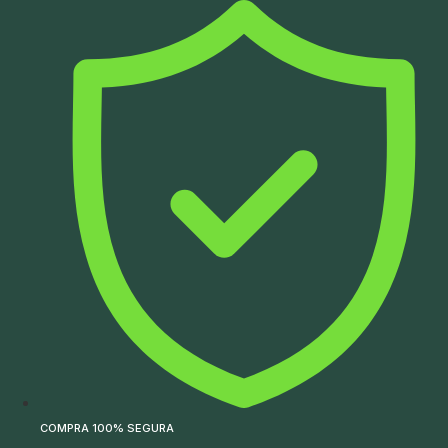
Ir
para
o
conteúdo
COMPRA 100% SEGURA