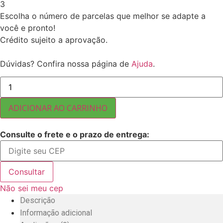
3
Escolha o número de parcelas que melhor se adapte a
você e pronto!
Crédito sujeito a aprovação.
Dúvidas? Confira nossa página de
Ajuda
.
POLVILHO
DOCE
FÉCULA
DE
ADICIONAR AO CARRINHO
MANDIOCA
BRASIL
25
Consulte o frete e o prazo de entrega:
KG
quantidade
Consultar
Não sei meu cep
Descrição
Informação adicional