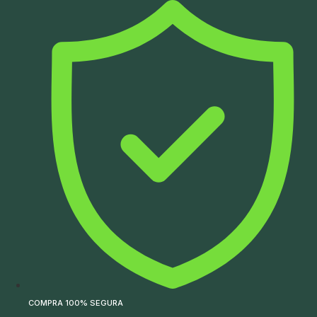
Ir
para
o
conteúdo
COMPRA 100% SEGURA