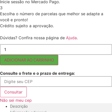
Inicie sessão no Mercado Pago.
3
Escolha o número de parcelas que melhor se adapte a
você e pronto!
Crédito sujeito a aprovação.
Dúvidas? Confira nossa página de
Ajuda
.
TÂMARA
MEDJOUL
JUMBO
FRESCA
ADICIONAR AO CARRINHO
COM
CAROÇO
5
Consulte o frete e o prazo de entrega:
KG
quantidade
Consultar
Não sei meu cep
Descrição