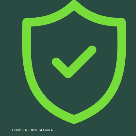
Ir
para
o
conteúdo
COMPRA 100% SEGURA