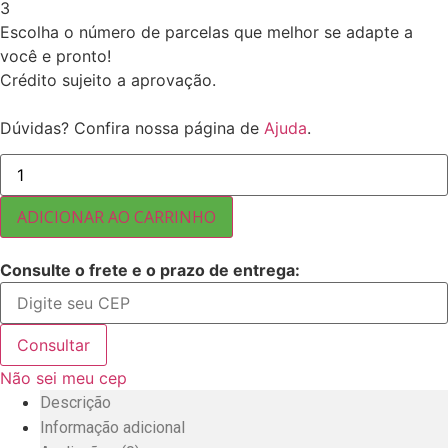
3
Escolha o número de parcelas que melhor se adapte a
você e pronto!
Crédito sujeito a aprovação.
Dúvidas? Confira nossa página de
Ajuda
.
AVEIA
EM
FLOCOS
FINA
ADICIONAR AO CARRINHO
MARCA
DUBAI
10
Consulte o frete e o prazo de entrega:
KG
quantidade
Consultar
Não sei meu cep
Descrição
Informação adicional