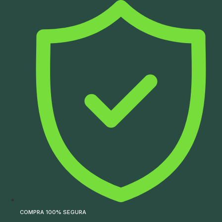
Ir
para
o
conteúdo
COMPRA 100% SEGURA