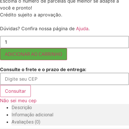
Escolha o número de parcelas que melhor se adapte a
você e pronto!
Crédito sujeito a aprovação.
Dúvidas? Confira nossa página de
Ajuda
.
AMÊNDOA
LAMINADA
MARCA
AYDIN
ADICIONAR AO CARRINHO
IMPORTADA
05
KG
Consulte o frete e o prazo de entrega:
quantidade
Consultar
Não sei meu cep
Descrição
Informação adicional
Avaliações (0)