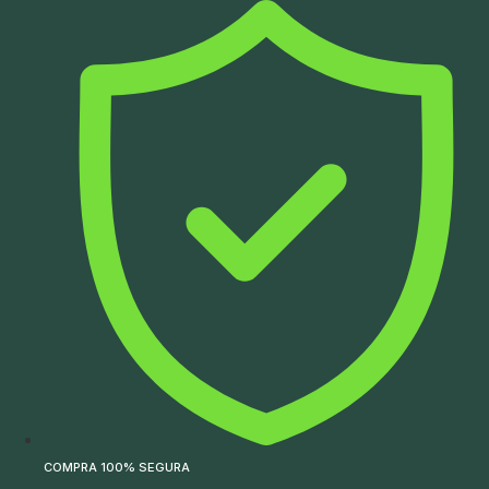
Ir
para
o
conteúdo
COMPRA 100% SEGURA