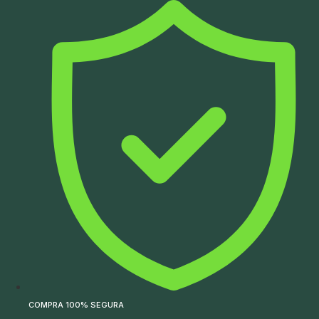
Ir
para
o
conteúdo
COMPRA 100% SEGURA