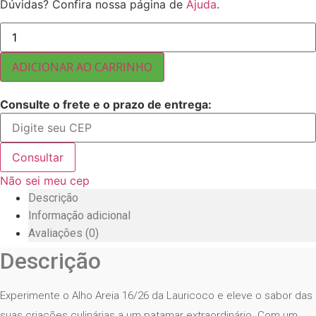
Dúvidas? Confira nossa página de
Ajuda
.
ALHO
AREIA
16/26
25
ADICIONAR AO CARRINHO
KG
quantidade
Consulte o frete e o prazo de entrega:
Consultar
Não sei meu cep
Descrição
Informação adicional
Avaliações (0)
Descrição
Experimente o Alho Areia 16/26 da Lauricoco e eleve o sabor das
suas criações culinárias a um patamar extraordinário. Com um