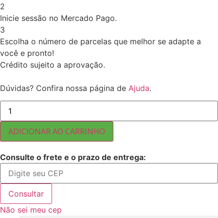
2
Inicie sessão no Mercado Pago.
3
Escolha o número de parcelas que melhor se adapte a
você e pronto!
Crédito sujeito a aprovação.
Dúvidas? Confira nossa página de
Ajuda
.
AMENDOIM
CROCANTE
CHURRASCO
(
ADICIONAR AO CARRINHO
MAR.
ZANCHETTA
)
Consulte o frete e o prazo de entrega:
5
KG
quantidade
Consultar
Não sei meu cep