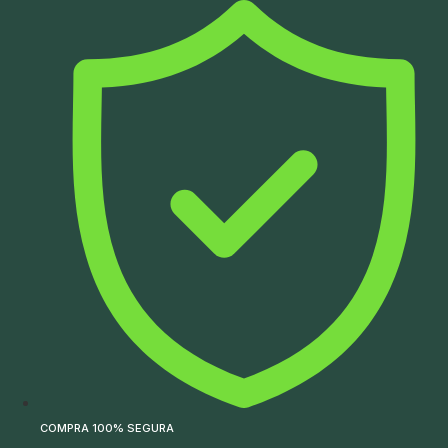
Ir
para
o
conteúdo
COMPRA 100% SEGURA