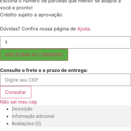
Escolha o número de parcelas que melhor se adapte a
você e pronto!
Crédito sujeito a aprovação.
Dúvidas? Confira nossa página de
Ajuda
.
AÇAÍ
EM
PÓ
5
ADICIONAR AO CARRINHO
KG
quantidade
Consulte o frete e o prazo de entrega:
Consultar
Não sei meu cep
Descrição
Informação adicional
Avaliações (0)