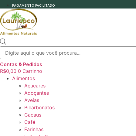
PAGAMENTO FACILITADO
Pesquisar
produtos
Contas & Pedidos
R$
0,00
0
Carrinho
Alimentos
Açucares
Adoçantes
Aveias
Bicarbonatos
Cacaus
Café
Farinhas