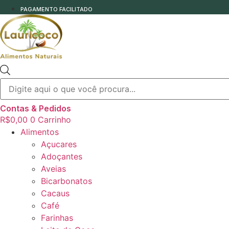
PAGAMENTO FACILITADO
Pesquisar
produtos
Contas & Pedidos
R$
0,00
0
Carrinho
Alimentos
Açucares
Adoçantes
Aveias
Bicarbonatos
Cacaus
Café
Farinhas