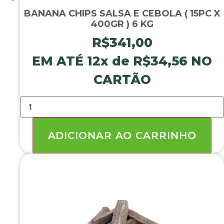
BANANA CHIPS SALSA E CEBOLA ( 15PC X
400GR ) 6 KG
R$
341,00
EM ATÉ 12x de
R$
34,56
NO
CARTÃO
BANANA
CHIPS
SALSA
E
CEBOLA
ADICIONAR AO CARRINHO
(
15PC
X
400GR
)
6
KG
quantidade