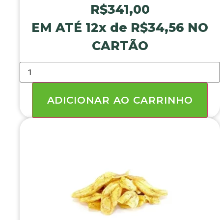
R$
341,00
EM ATÉ 12x de
R$
34,56
NO
CARTÃO
BANANA
CHIPS
DOCE
(CANELA
E
ADICIONAR AO CARRINHO
AÇÚCAR-
15PC
X
400GR)
6
KG
quantidade