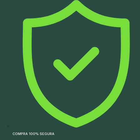
Ir
para
o
conteúdo
COMPRA 100% SEGURA