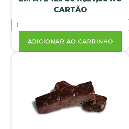
CARTÃO
BANANINHA
EM
BARRA
(
ZERO
ADICIONAR AO CARRINHO
AÇÚCAR
)
5
KG
quantidade