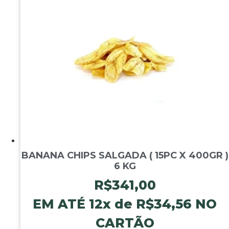
6
KG
quantidade
BANANA CHIPS SALGADA ( 15PC X 400GR )
6 KG
R$
341,00
EM ATÉ 12x de
R$
34,56
NO
CARTÃO