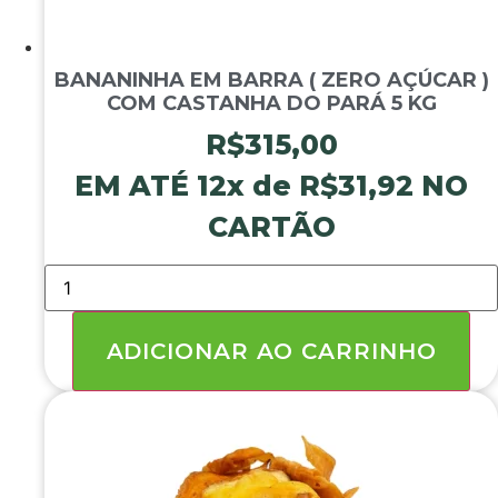
BANANINHA EM BARRA ( ZERO AÇÚCAR )
COM CASTANHA DO PARÁ 5 KG
R$
315,00
EM ATÉ 12x de
R$
31,92
NO
CARTÃO
BANANINHA
EM
BARRA
(
ZERO
ADICIONAR AO CARRINHO
AÇÚCAR
)
COM
CASTANHA
DO
PARÁ
5
KG