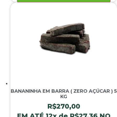
BANANINHA EM BARRA ( ZERO AÇÚCAR ) 5
KG
R$
270,00
EM ATÉ 12x de
R$
27,36
NO