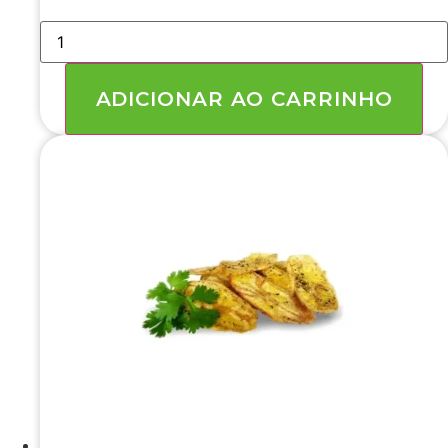
BANANA
CHIPS
SALGADA
(
15PC
ADICIONAR AO CARRINHO
X
400GR
)
6
KG
quantidade