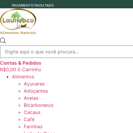
PAGAMENTO FACILITADO
Pesquisar
produtos
Contas & Pedidos
R$
0,00
0
Carrinho
Alimentos
Açucares
Adoçantes
Aveias
Bicarbonatos
Cacaus
Café
Farinhas