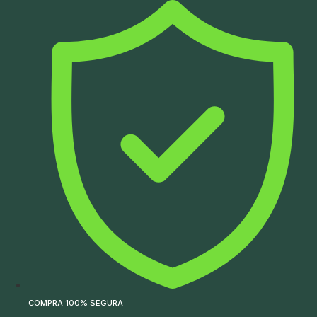
Ir
para
o
conteúdo
COMPRA 100% SEGURA