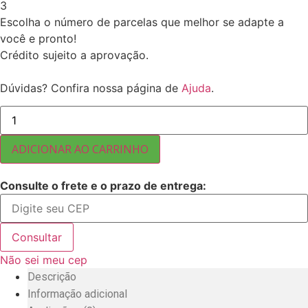
3
Escolha o número de parcelas que melhor se adapte a
você e pronto!
Crédito sujeito a aprovação.
Dúvidas? Confira nossa página de
Ajuda
.
AMEIXA
SEM
CAROÇO
110-
ADICIONAR AO CARRINHO
132
CHILENA
10
Consulte o frete e o prazo de entrega:
KG
quantidade
Consultar
Não sei meu cep
Descrição
Informação adicional