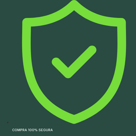
Ir
para
o
conteúdo
COMPRA 100% SEGURA