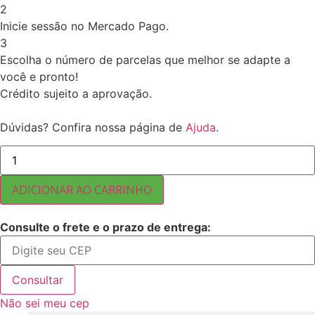
2
Inicie sessão no Mercado Pago.
3
Escolha o número de parcelas que melhor se adapte a
você e pronto!
Crédito sujeito a aprovação.
Dúvidas? Confira nossa página de
Ajuda
.
AMENDOIM
DRAGEADA
TRUFADA
COM
ADICIONAR AO CARRINHO
CHOCOLATE
MEIO
AMARGO
Consulte o frete e o prazo de entrega:
5
KG
quantidade
Consultar
Não sei meu cep