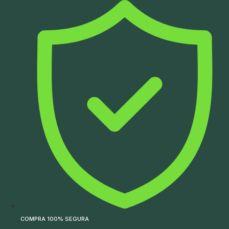
Ir
para
o
conteúdo
COMPRA 100% SEGURA