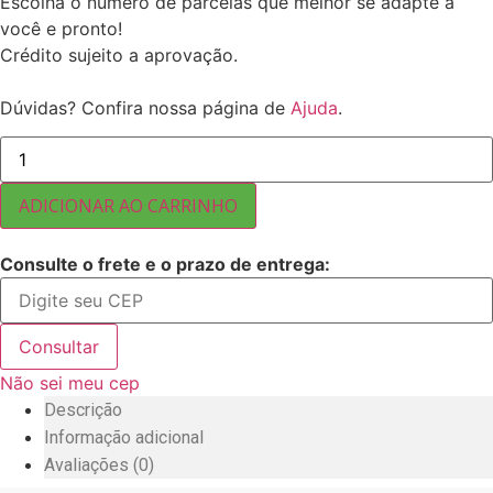
Escolha o número de parcelas que melhor se adapte a
você e pronto!
Crédito sujeito a aprovação.
Dúvidas? Confira nossa página de
Ajuda
.
CALDO
DE
LEGUMES
(
ADICIONAR AO CARRINHO
PÓ
)
10
Consulte o frete e o prazo de entrega:
KG
quantidade
Consultar
Não sei meu cep
Descrição
Informação adicional
Avaliações (0)