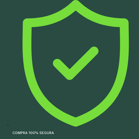
Ir
para
o
conteúdo
COMPRA 100% SEGURA