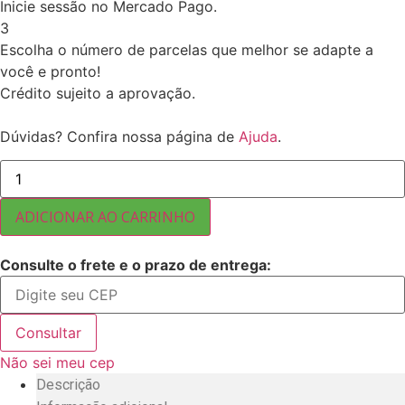
Inicie sessão no Mercado Pago.
3
Escolha o número de parcelas que melhor se adapte a
você e pronto!
Crédito sujeito a aprovação.
Dúvidas? Confira nossa página de
Ajuda
.
CASTANHA
DE
CAJU
EM
ADICIONAR AO CARRINHO
BANDA
SEM
SAL
Consulte o frete e o prazo de entrega:
TORRADA
11,34KG
quantidade
Consultar
Não sei meu cep
Descrição