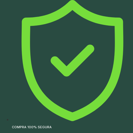
Ir
para
o
conteúdo
COMPRA 100% SEGURA