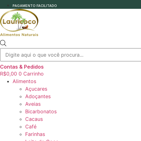
PAGAMENTO FACILITADO
Pesquisar
produtos
Contas & Pedidos
R$
0,00
0
Carrinho
Alimentos
Açucares
Adoçantes
Aveias
Bicarbonatos
Cacaus
Café
Farinhas