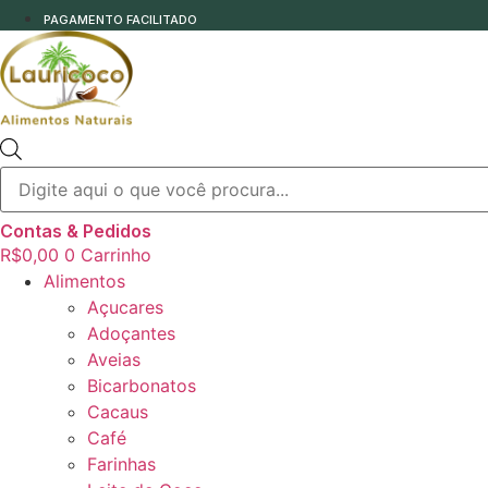
PAGAMENTO FACILITADO
Pesquisar
produtos
Contas & Pedidos
R$
0,00
0
Carrinho
Alimentos
Açucares
Adoçantes
Aveias
Bicarbonatos
Cacaus
Café
Farinhas