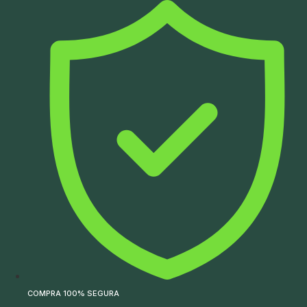
Ir
para
o
conteúdo
COMPRA 100% SEGURA