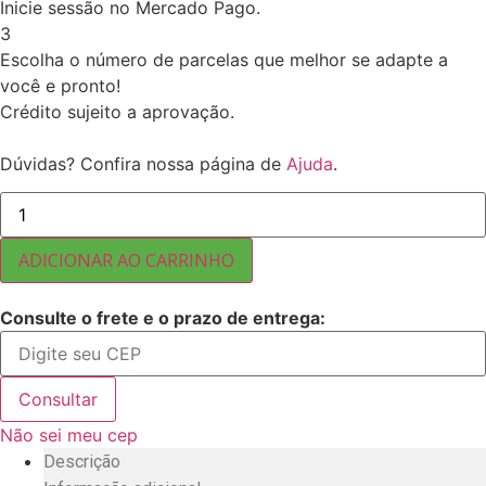
Inicie sessão no Mercado Pago.
3
Escolha o número de parcelas que melhor se adapte a
você e pronto!
Crédito sujeito a aprovação.
Dúvidas? Confira nossa página de
Ajuda
.
CASTANHA
DO
PARÁ
SEM
ADICIONAR AO CARRINHO
CASCA
QUEBRADINHA
20
Consulte o frete e o prazo de entrega:
KG
quantidade
Consultar
Não sei meu cep
Descrição