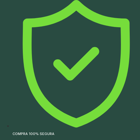
Ir
para
o
conteúdo
COMPRA 100% SEGURA