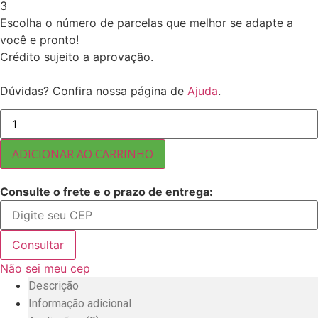
3
Escolha o número de parcelas que melhor se adapte a
você e pronto!
Crédito sujeito a aprovação.
Dúvidas? Confira nossa página de
Ajuda
.
CEREJA
CURICÓ
INTEIRA
COM
ADICIONAR AO CARRINHO
TALO
(6
LTX1,65K
Consulte o frete e o prazo de entrega:
)
IMPORTADA
9,9
KG
quantidade
Consultar
Não sei meu cep
Descrição
Informação adicional