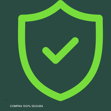
Ir
para
o
conteúdo
COMPRA 100% SEGURA