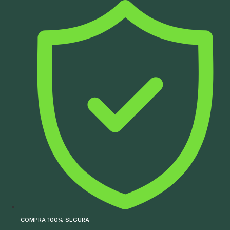
Ir
para
o
conteúdo
COMPRA 100% SEGURA