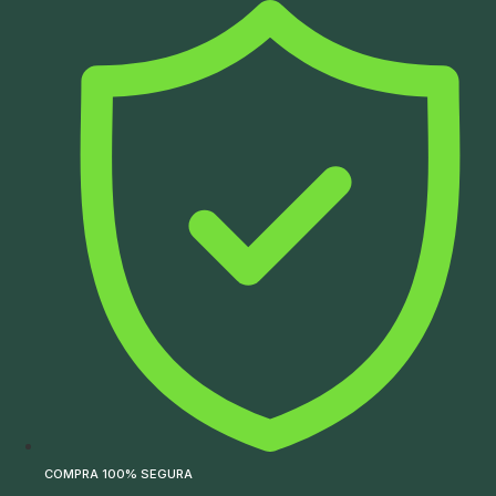
Ir
para
o
conteúdo
COMPRA 100% SEGURA