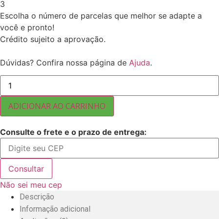
3
Escolha o número de parcelas que melhor se adapte a
você e pronto!
Crédito sujeito a aprovação.
Dúvidas? Confira nossa página de
Ajuda
.
FARINHA
DE
BETERRABA
100%
ADICIONAR AO CARRINHO
PURA
5
KG
Consulte o frete e o prazo de entrega:
quantidade
Consultar
Não sei meu cep
Descrição
Informação adicional