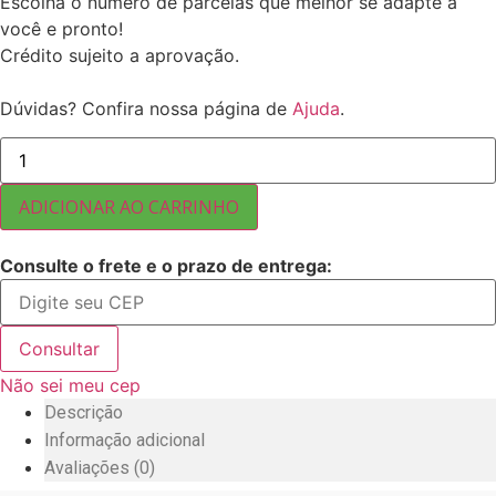
Escolha o número de parcelas que melhor se adapte a
você e pronto!
Crédito sujeito a aprovação.
Dúvidas? Confira nossa página de
Ajuda
.
FARINHA
DE
MAÇÃ
FIBRA
ADICIONAR AO CARRINHO
10
KG
quantidade
Consulte o frete e o prazo de entrega:
Consultar
Não sei meu cep
Descrição
Informação adicional
Avaliações (0)