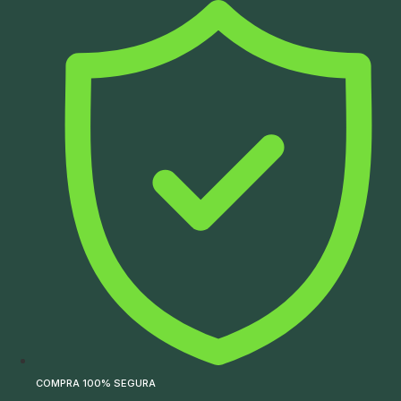
Ir
para
o
conteúdo
COMPRA 100% SEGURA