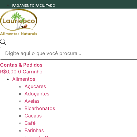
PAGAMENTO FACILITADO
Pesquisar
produtos
Contas & Pedidos
R$
0,00
0
Carrinho
Alimentos
Açucares
Adoçantes
Aveias
Bicarbonatos
Cacaus
Café
Farinhas