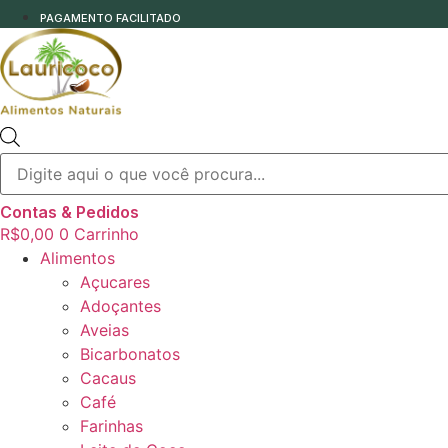
PAGAMENTO FACILITADO
Pesquisar
produtos
Contas & Pedidos
R$
0,00
0
Carrinho
Alimentos
Açucares
Adoçantes
Aveias
Bicarbonatos
Cacaus
Café
Farinhas