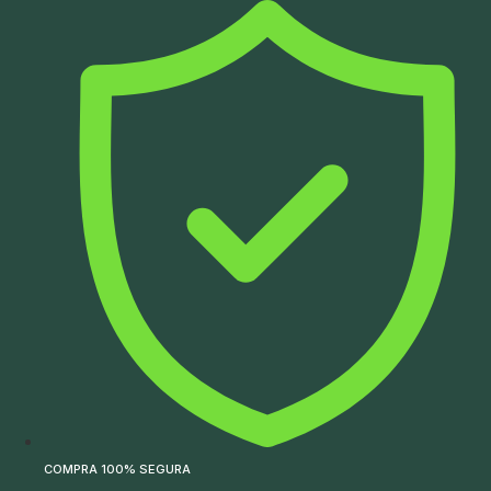
Ir
para
o
conteúdo
COMPRA 100% SEGURA