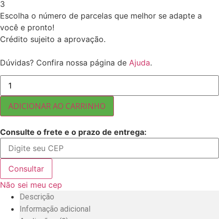
3
Escolha o número de parcelas que melhor se adapte a
você e pronto!
Crédito sujeito a aprovação.
Dúvidas? Confira nossa página de
Ajuda
.
GIRASSOL
COM
CASCA
MIÚDO
ADICIONAR AO CARRINHO
NACIONAL
30
KG
Consulte o frete e o prazo de entrega:
quantidade
Consultar
Não sei meu cep
Descrição
Informação adicional