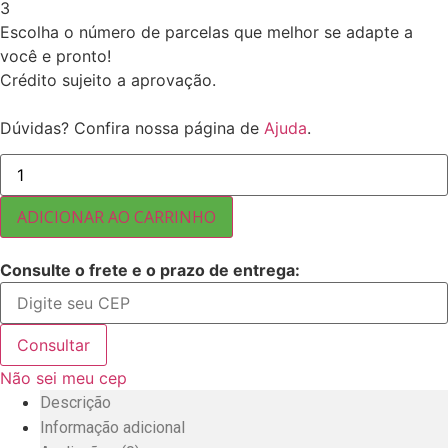
3
Escolha o número de parcelas que melhor se adapte a
você e pronto!
Crédito sujeito a aprovação.
Dúvidas? Confira nossa página de
Ajuda
.
LIMÃO
SICILIANO
EM
TIRAS
ADICIONAR AO CARRINHO
CRISTALIZADO
5
KG
Consulte o frete e o prazo de entrega:
quantidade
Consultar
Não sei meu cep
Descrição
Informação adicional