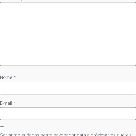
Nome
*
E-mail
*
Salvar meus dados neste navegador para a próxima vez que eu