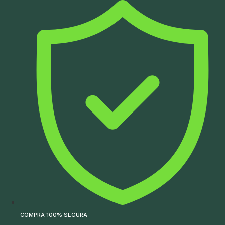
Ir
para
o
conteúdo
COMPRA 100% SEGURA