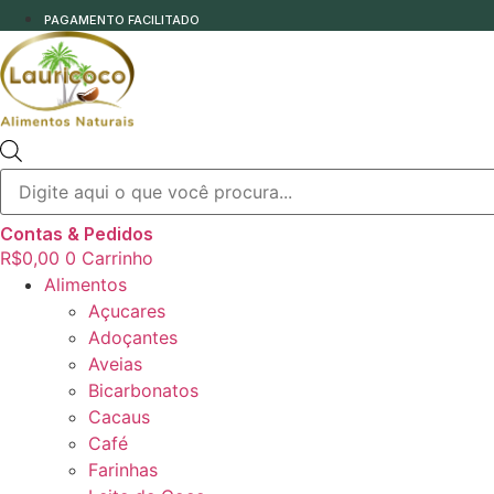
PAGAMENTO FACILITADO
Pesquisar
produtos
Contas & Pedidos
R$
0,00
0
Carrinho
Alimentos
Açucares
Adoçantes
Aveias
Bicarbonatos
Cacaus
Café
Farinhas