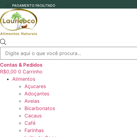
PAGAMENTO FACILITADO
Pesquisar
produtos
Contas & Pedidos
R$
0,00
0
Carrinho
Alimentos
Açucares
Adoçantes
Aveias
Bicarbonatos
Cacaus
Café
Farinhas