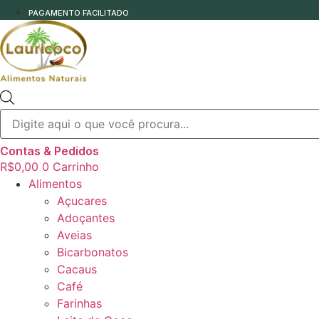
PAGAMENTO FACILITADO
Pesquisar
produtos
Contas & Pedidos
R$
0,00
0
Carrinho
Alimentos
Açucares
Adoçantes
Aveias
Bicarbonatos
Cacaus
Café
Farinhas