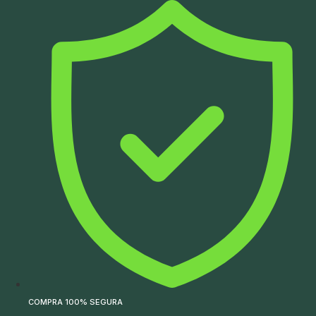
Ir
para
o
conteúdo
COMPRA 100% SEGURA