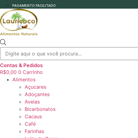
PAGAMENTO FACILITADO
Pesquisar
produtos
Contas & Pedidos
R$
0,00
0
Carrinho
Alimentos
Açucares
Adoçantes
Aveias
Bicarbonatos
Cacaus
Café
Farinhas