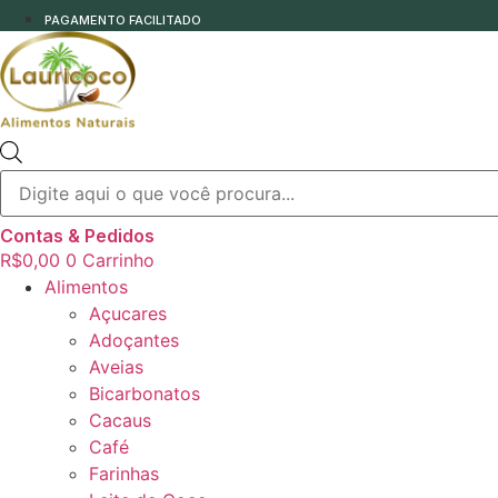
PAGAMENTO FACILITADO
Pesquisar
produtos
Contas & Pedidos
R$
0,00
0
Carrinho
Alimentos
Açucares
Adoçantes
Aveias
Bicarbonatos
Cacaus
Café
Farinhas